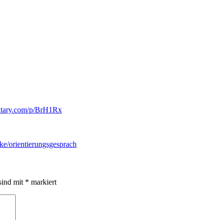
entary.com/p/BrH1Rx
ke/orientierungsgesprach
sind mit
*
markiert