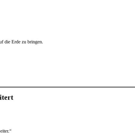
uf die Erde zu bringen.
tert
iter.“